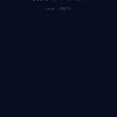
造“非遗+毕业”双主题沉浸式体验，突破传统毕业活动
源与学校龙舟育人特色，以零基础、零门槛的亲民模式
文化底蕴，在奋楫中凝聚逐梦前行的青春力量。
活动现场朝气盎然、古韵氤氲。师生围拢在岸畔龙
舟精神的时代内涵，将民俗文化精髓与青年成长使命紧
体验环节中，同学们按学院组队、有序登船。12位
任划手，校龙舟队骨干任舵手与安全员护航。出发令随
桨叶齐，同窗并肩逐浪、笑语盈盈，大家在同舟共济的
牵动一船人”的非遗魅力，也把毕业季最真挚、最有力