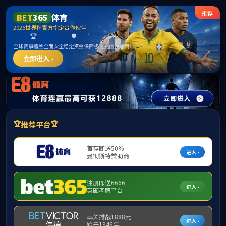
中国·yl6776(永利集团)有限公司官网-Green Moving Future
团学动
态
团学动
态
校园指
南