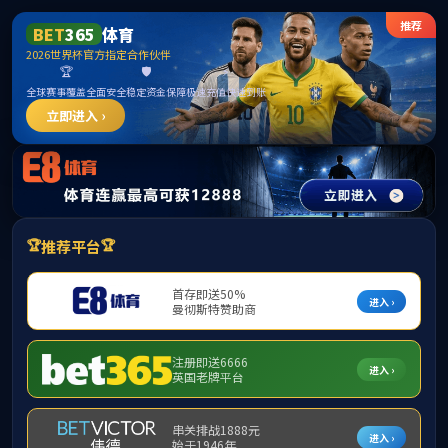
中国·yl6776(永利集团)有限公司官网-Green Moving Future
机构设
置
​6776永
利集团
简介
党政领
导