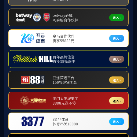
团队队
伍
机构设
置
公司新
闻
公司公
告
当前位置:
首页
>>
公司概况
>>
机构设置