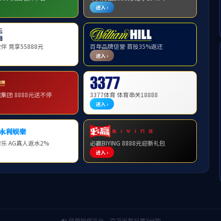
动会龙舟比赛暨2026天津海河龙舟赛在海河开赛。在激
队奋勇争先，获大学混合组200米直道竞速冠军、大学男
昂扬姿态诠释同舟共济的龙舟精神，展现出师大学子朝