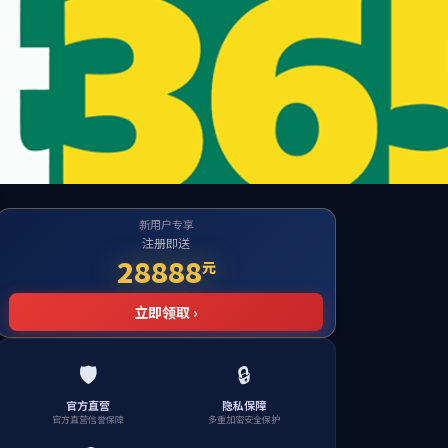
员工之家
场馆设施
YL6776永
利集团官
网
首页
>>
业绩成果
>>
竞赛成绩
>> 正文
运动会龙舟比赛一金一银
商银行杯”天津市第十六届运