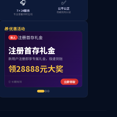
烈角逐中，6776永利集团龙舟
子组200米直道竞速亚军，以
气蓬勃的青春风貌。