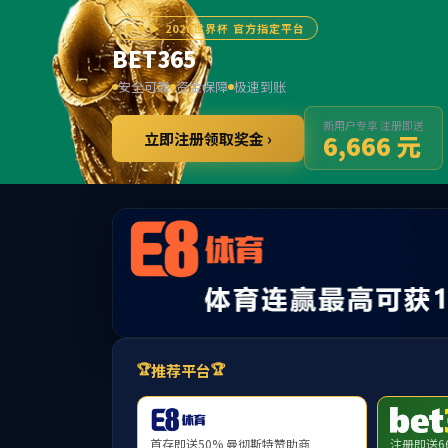
首页
公司概况
专业教学
团队建设
竞赛成绩
科研成果及获奖
教学成果及获奖